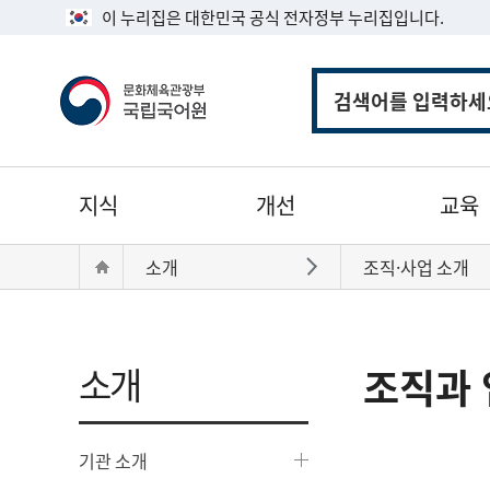
이 누리집은 대한민국 공식 전자정부 누리집입니다.
통
합
검
색
주
지식
개선
교육
메
뉴
현
Home
소개
조직·사업 소개
바로가기
재
위
치:
소개
조직과 
기관 소개