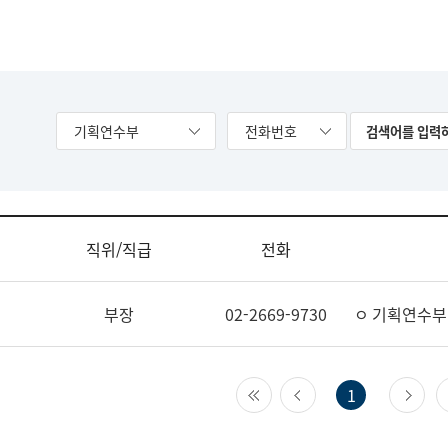
기획연수부
전화번호
직위/직급
전화
부장
02-2669-9730
ㅇ 기획연수부
첫 페이지
이전 페이지
다
1