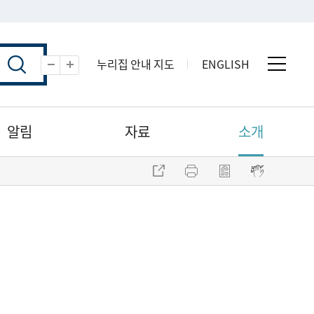
누리집 안내 지도
ENGLISH
전체 
축소
확대
알림
자료
소개
주소 복사
프린트
점자파일 내려받기
점자뷰어 보