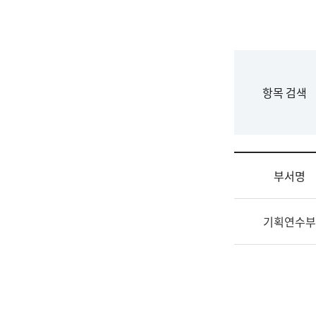
국
립
국
어
원
F
항목 검색
조
o
직
r
도
m
국
어
부서명
원
원
조
장
기획연수부
직
기
및
획
업
연
무
수
소
부
개
기