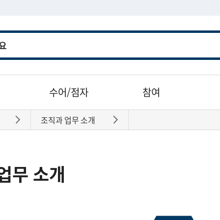
수어/점자
참여
조직과 업무 소개
바로가기
바로가기
업무 소개