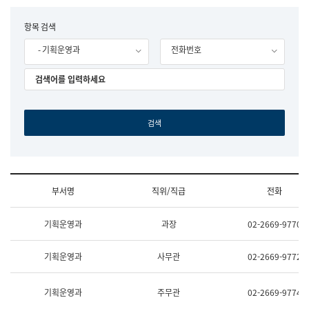
립
국
F
항목 검색
어
o
원
- 기획운영과
전화번호
r
조
m
직
도
국
어
원
원
장
기
획
연
수
부서명
직위/직급
전화
부
기
조
획
기획운영과
과장
02-2669-9770
직
운
및
영
업
과
기획운영과
사무관
02-2669-9772
무
공
소
공
개
언
기획운영과
주무관
02-2669-9774
(부
어
서
과