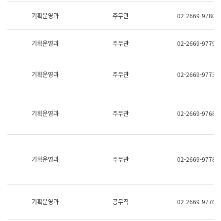
명,
교
직
기획운영과
주무관
02-2669-9780
육
위/
연
직
수
급,
과
기획운영과
주무관
02-2669-9779
전
어
화,
문
담
연
당
기획운영과
주무관
02-2669-9773
구
업
실
무)
어
문
연
기획운영과
주무관
02-2669-9768
구
과
어
문
연
구
기획운영과
주무관
02-2669-9778
과
(사
전
팀)
언
기획운영과
공무직
02-2669-9776
어
정