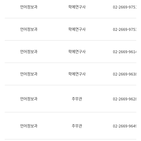
명,
교
언어정보과
학예연구사
02-2669-9751
직
육
위/
연
직
수
급,
과
언어정보과
학예연구사
02-2669-9753
전
어
화,
문
담
연
당
구
언어정보과
학예연구사
02-2669-9614
업
실
무)
어
문
연
언어정보과
학예연구사
02-2669-9638
구
과
어
문
연
언어정보과
주무관
02-2669-9628
구
과
(사
전
팀)
언어정보과
주무관
02-2669-9649
언
어
정