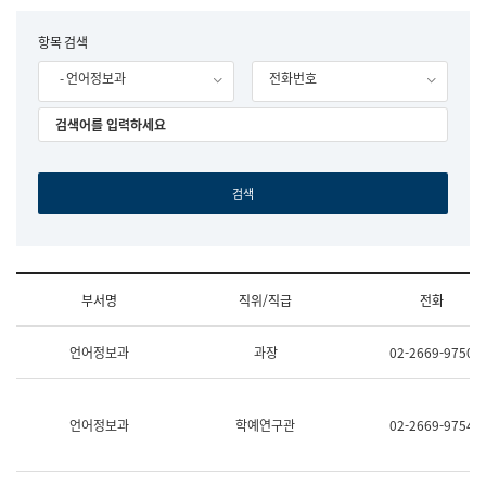
립
국
F
항목 검색
어
o
원
- 언어정보과
전화번호
r
조
m
직
도
국
어
원
원
장
기
획
연
수
부서명
직위/직급
전화
부
기
조
획
언어정보과
과장
02-2669-9750
직
운
및
영
업
과
무
공
언어정보과
학예연구관
02-2669-9754
소
공
개
언
(부
어
서
과