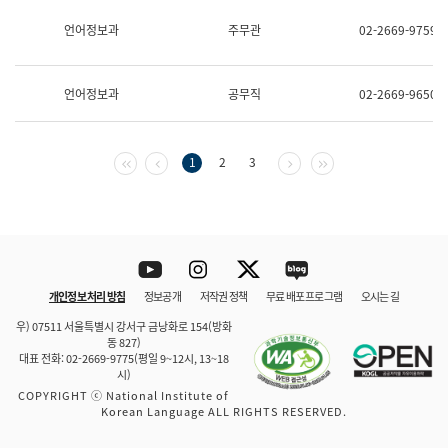
보
과
언어정보과
주무관
02-2669-9759
한
국
어
언어정보과
공무직
02-2669-9650
진
흥
과
수
첫 페이지
이전 페이지
다음 페이지
마지막 페이지
1
2
3
어
점
자
진
흥
과
Youtube
Instagram
Twitter
blog
개인정보 처리 방침
정보공개
저작권 정책
무료 배포 프로그램
오시는 길
바로 가기
문체부와 소속기관
우) 07511 서울특별시 강서구 금낭화로 154(방화
동 827)
대표 전화: 02-2669-9775(평일 9~12시, 13~18
시)
COPYRIGHT ⓒ National Institute of
Korean Language ALL RIGHTS RESERVED.