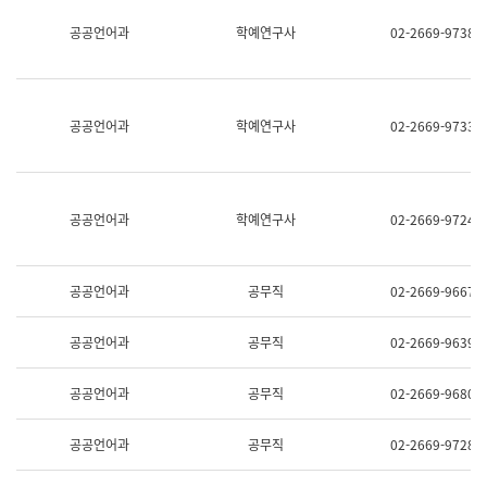
명,
교
공공언어과
학예연구사
02-2669-9738
직
육
위/
연
직
수
급,
과
전
어
공공언어과
학예연구사
02-2669-9733
화,
문
담
연
당
구
업
실
무)
어
공공언어과
학예연구사
02-2669-9724
문
연
구
과
공공언어과
공무직
02-2669-9667
어
문
연
공공언어과
공무직
02-2669-9639
구
과
(사
공공언어과
공무직
02-2669-9680
전
팀)
언
공공언어과
공무직
02-2669-9728
어
정