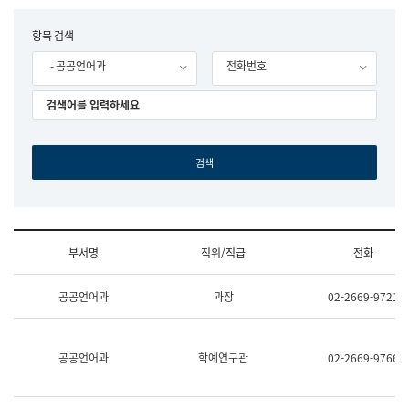
립
국
F
항목 검색
어
o
원
- 공공언어과
전화번호
r
조
m
직
도
국
어
원
원
장
기
획
연
수
부서명
직위/직급
전화
부
기
조
획
공공언어과
과장
02-2669-9721
직
운
및
영
업
과
무
공
공공언어과
학예연구관
02-2669-9766
소
공
개
언
(부
어
서
과