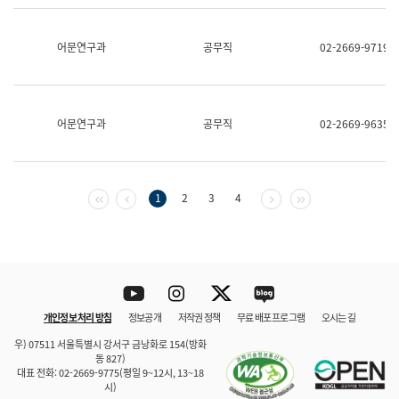
보
과
한
어문연구과
공무직
02-2669-9719
국
어
진
흥
과
어문연구과
공무직
02-2669-9635
수
어
점
자
진
첫 페이지
이전 페이지
다음 페이지
마지막 페이지
1
2
3
4
흥
과
Youtube
Instagram
Twitter
blog
개인정보 처리 방침
정보공개
저작권 정책
무료 배포 프로그램
오시는 길
바로 가기
문체부와 소속기관
우) 07511 서울특별시 강서구 금낭화로 154(방화
동 827)
대표 전화: 02-2669-9775(평일 9~12시, 13~18
시)