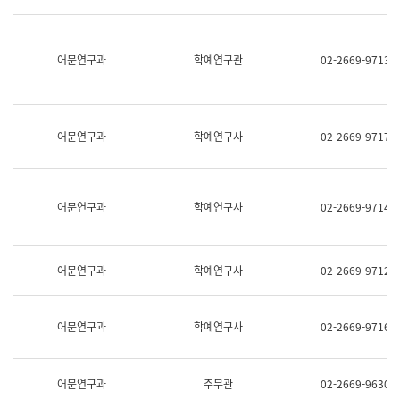
명,
교
직
육
위/
연
직
어문연구과
학예연구관
02-2669-9713
수
급,
과
전
어
화,
문
담
연
당
구
어문연구과
학예연구사
02-2669-9717
업
실
무)
어
문
연
어문연구과
학예연구사
02-2669-9714
구
과
어
문
어문연구과
학예연구사
02-2669-9712
연
구
과
(사
어문연구과
학예연구사
02-2669-9716
전
팀)
언
어
어문연구과
주무관
02-2669-9630
정