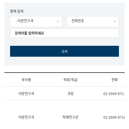
립
국
F
항목 검색
어
o
원
- 어문연구과
전화번호
r
조
m
직
도
국
어
원
원
장
기
획
연
수
부서명
직위/직급
전화
부
기
조
획
어문연구과
과장
02-2669-9711
직
운
및
영
업
과
무
공
소
공
어문연구과
학예연구관
02-2669-9718
개
언
(부
어
서
과