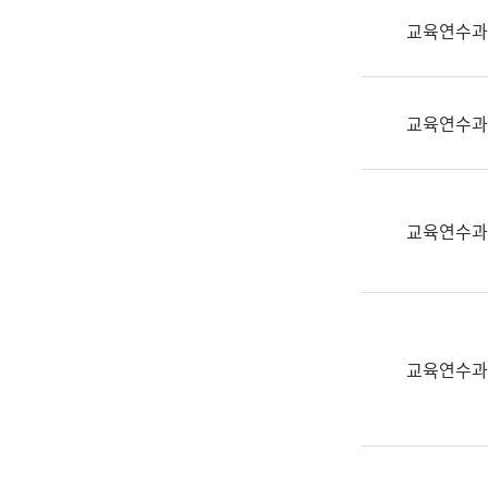
실
교육연수과
어
문
연
구
교육연수과
과
어
문
연
교육연수과
구
과
(사
전
팀)
교육연수과
언
어
정
보
과