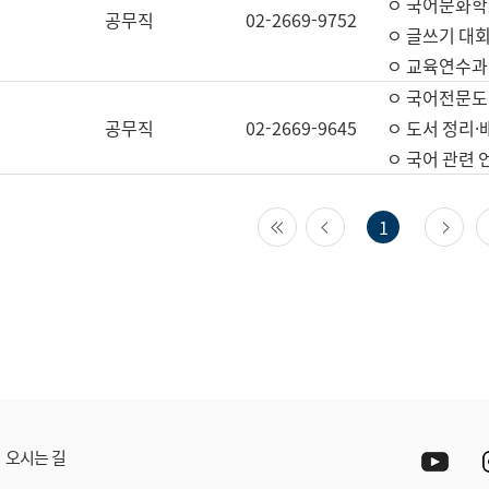
ㅇ 국어문화학
공무직
02-2669-9752
ㅇ 글쓰기 대회
ㅇ 교육연수과
ㅇ 국어전문도
공무직
02-2669-9645
ㅇ 도서 정리·
ㅇ 국어 관련
첫 페이지
이전 페이지
다
1
Yout
오시는 길