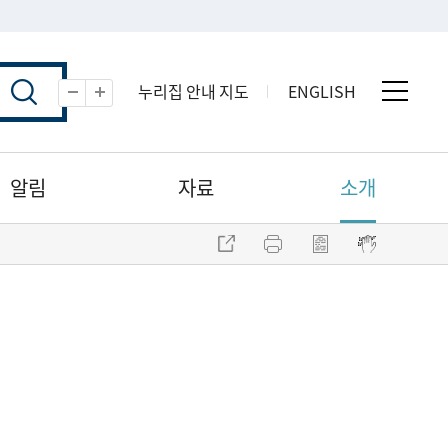
누리집 안내 지도
ENGLISH
전체 
축소
확대
알림
자료
소개
주소 복사
프린트
점자파일 내려받기
점자뷰어 보