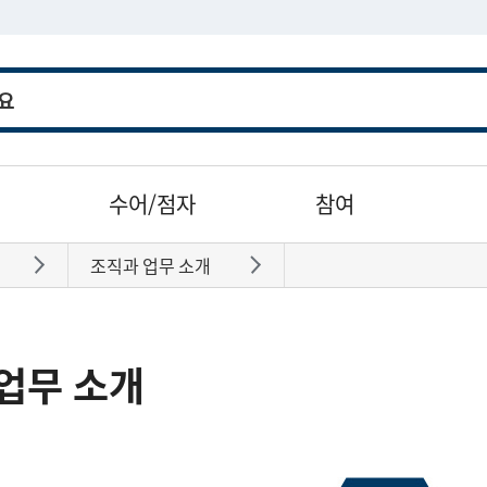
수어/점자
참여
조직과 업무 소개
바로가기
바로가기
업무 소개