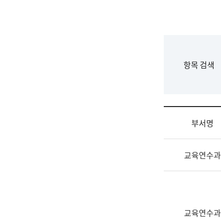
국
립
국
어
원
F
항목 검색
조
o
직
r
도
m
국
어
부서명
원
원
조
장
교육연수과
직
기
및
획
업
연
무
수
소
부
교육연수과
개
기