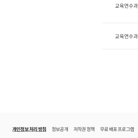
한
교육연수과
국
어
진
흥
교육연수과
과
수
어
점
자
진
흥
과
개인정보 처리 방침
정보공개
저작권 정책
무료 배포 프로그램