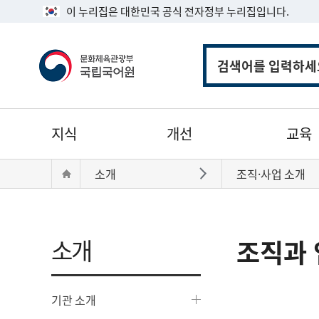
이 누리집은 대한민국 공식 전자정부 누리집입니다.
통
합
검
색
주
지식
개선
교육
메
뉴
현
Home
소개
조직·사업 소개
바로가기
재
위
치:
소개
조직과 
기관 소개