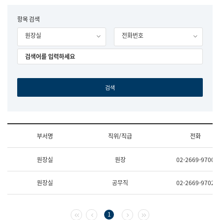
립
국
F
항목 검색
어
o
원
원장실
전화번호
r
조
m
직
도
국
어
원
원
장
기
획
연
수
부서명
직위/직급
전화
부
기
조
획
원장실
원장
02-2669-9700
직
운
및
영
업
과
원장실
공무직
02-2669-9702
무
공
소
공
개
언
(부
어
첫 페이지
이전 페이지
다음 페이지
마지막 페이지
1
서
과