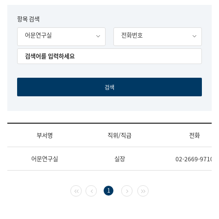
립
국
F
항목 검색
어
o
원
어문연구실
전화번호
r
조
m
직
도
국
어
원
원
장
기
획
연
수
부서명
직위/직급
전화
부
기
조
획
어문연구실
실장
02-2669-9710
직
운
및
영
업
과
무
공
첫 페이지
이전 페이지
다음 페이지
마지막 페이지
1
소
공
개
언
(부
어
서
과