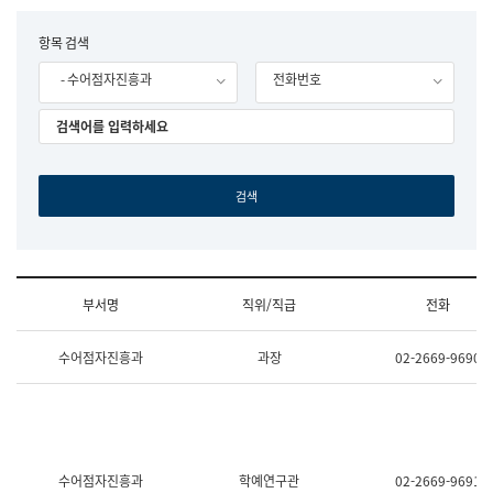
립
국
F
항목 검색
어
o
원
- 수어점자진흥과
전화번호
r
조
m
직
도
국
어
원
원
장
기
획
연
수
부서명
직위/직급
전화
부
기
조
획
수어점자진흥과
과장
02-2669-9690
직
운
및
영
업
과
무
공
소
공
개
언
(부
어
수어점자진흥과
학예연구관
02-2669-9691
서
과