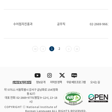
수어점자진흥과
공무직
02-2669-9661
첫 페이지
이전 페이지
다음 페이지
마지막 페이지
1
2
Youtube
Instagram
Twitter
blog
개인정보 처리 방침
정보공개
저작권 정책
무료 배포 프로그램
오시는 길
바로 가기
문체부와 소속기관
우) 07511 서울특별시 강서구 금낭화로 154(방화
동 827)
대표 전화: 02-2669-9775(평일 9~12시, 13~18
시)
COPYRIGHT ⓒ National Institute of
Korean Language ALL RIGHTS RESERVED.