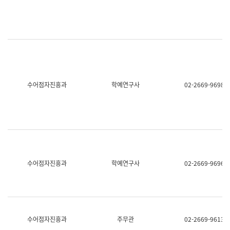
명,
교
직
육
위/
연
직
수
급,
과
전
어
화,
문
담
연
당
구
수어점자진흥과
학예연구사
02-2669-9698
업
실
무)
어
문
연
구
과
어
문
연
수어점자진흥과
학예연구사
02-2669-9696
구
과
(사
전
팀)
언
어
수어점자진흥과
주무관
02-2669-9613
정