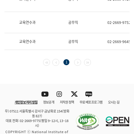
보
과
한
국
교육연수과
공무직
02-2669-9752
어
진
흥
과
교육연수과
공무직
02-2669-9645
수
어
점
자
첫 페이지
이전 페이지
다음 페이지
마지막 페이지
1
진
흥
과
Youtube
Instagram
Twitter
blog
개인정보 처리 방침
정보공개
저작권 정책
무료 배포 프로그램
오시는 길
바로 가기
문체부와 소속기관
우) 07511 서울특별시 강서구 금낭화로 154(방화
동 827)
대표 전화: 02-2669-9775(평일 9~12시, 13~18
시)
COPYRIGHT ⓒ National Institute of