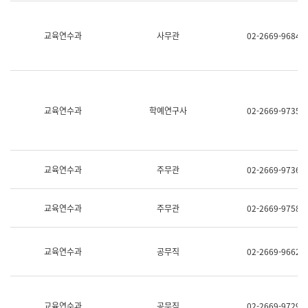
명,
교
직
육
위/
연
교육연수과
사무관
02-2669-9684
직
수
급,
과
전
어
화,
문
담
연
당
구
교육연수과
학예연구사
02-2669-9735
업
실
무)
어
문
연
구
교육연수과
주무관
02-2669-9736
과
어
문
교육연수과
주무관
02-2669-9758
연
구
과
(사
교육연수과
공무직
02-2669-9662
전
팀)
언
어
정
교육연수과
공무직
02-2669-9729