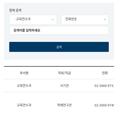
립
국
F
항목 검색
어
o
원
- 교육연수과
전화번호
r
조
m
직
도
국
어
원
원
장
기
획
연
수
부서명
직위/직급
전화
부
기
조
획
교육연수과
서기관
02-2669-9731
직
운
및
영
업
과
무
공
소
공
교육연수과
학예연구관
02-2669-9740
개
언
(부
어
서
과