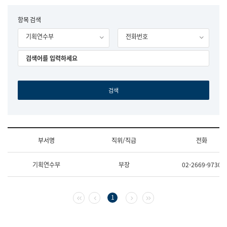
립
국
F
항목 검색
어
o
원
기획연수부
전화번호
r
조
m
직
도
국
어
원
원
장
기
획
연
수
부서명
직위/직급
전화
부
기
조
획
기획연수부
부장
02-2669-9730
직
운
및
영
업
과
무
공
첫 페이지
이전 페이지
다음 페이지
마지막 페이지
1
소
공
개
언
(부
어
서
과