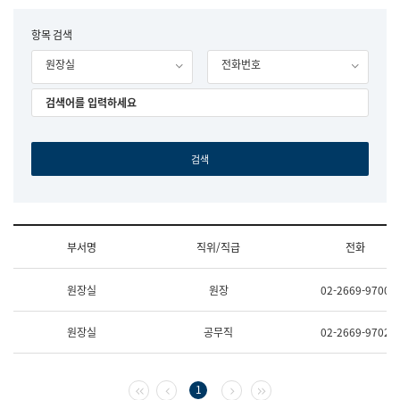
립
국
F
항목 검색
어
o
원
원장실
전화번호
r
조
m
직
도
국
어
원
원
장
기
획
연
수
부서명
직위/직급
전화
부
기
조
획
원장실
원장
02-2669-9700
직
운
및
영
업
과
원장실
공무직
02-2669-9702
무
공
소
공
개
언
(부
어
첫 페이지
이전 페이지
다음 페이지
마지막 페이지
1
서
과