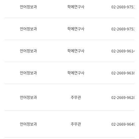
명,
교
언어정보과
학예연구사
02-2669-9751
직
육
위/
연
직
수
급,
과
언어정보과
학예연구사
02-2669-9753
전
어
화,
문
담
연
당
구
언어정보과
학예연구사
02-2669-9614
업
실
무)
어
문
연
언어정보과
학예연구사
02-2669-9638
구
과
어
문
연
언어정보과
주무관
02-2669-9628
구
과
(사
전
팀)
언어정보과
주무관
02-2669-9649
언
어
정