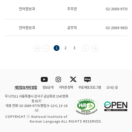
보
과
언어정보과
주무관
02-2669-9759
한
국
어
언어정보과
공무직
02-2669-9650
진
흥
과
수
첫 페이지
이전 페이지
다음 페이지
마지막 페이지
1
2
3
어
점
자
진
흥
과
Youtube
Instagram
Twitter
blog
개인정보 처리 방침
정보공개
저작권 정책
무료 배포 프로그램
오시는 길
바로 가기
문체부와 소속기관
우) 07511 서울특별시 강서구 금낭화로 154(방화
동 827)
대표 전화: 02-2669-9775(평일 9~12시, 13~18
시)
COPYRIGHT ⓒ National Institute of
Korean Language ALL RIGHTS RESERVED.