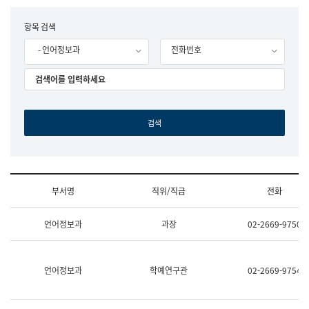
립
국
F
항목 검색
어
o
원
- 언어정보과
전화번호
r
조
m
직
도
국
어
원
원
장
기
획
연
수
부서명
직위/직급
전화
부
기
조
획
언어정보과
과장
02-2669-9750
직
운
및
영
업
과
무
공
언어정보과
학예연구관
02-2669-9754
소
공
개
언
(부
어
서
과