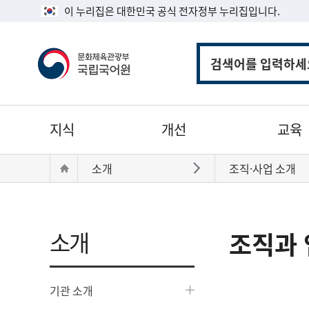
이 누리집은 대한민국 공식 전자정부 누리집입니다.
통
합
검
색
주
지식
개선
교육
메
뉴
현
Home
소개
조직·사업 소개
바로가기
재
위
치:
소개
조직과 
기관 소개