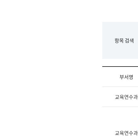
국
립
국
어
원
F
항목 검색
조
o
직
r
도
m
국
어
부서명
원
원
조
장
교육연수과
직
기
및
획
업
연
무
수
소
부
교육연수과
개
기