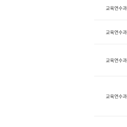
실
교육연수과
어
문
연
구
교육연수과
과
어
문
연
교육연수과
구
과
(사
전
팀)
교육연수과
언
어
정
보
과