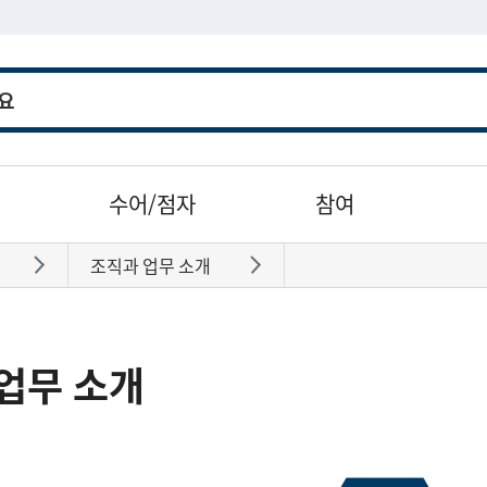
수어/점자
참여
조직과 업무 소개
바로가기
바로가기
업무 소개