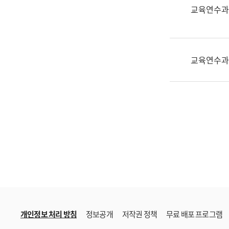
한
교육연수과
국
어
진
흥
교육연수과
과
수
어
점
자
진
흥
과
개인정보 처리 방침
정보공개
저작권 정책
무료 배포 프로그램