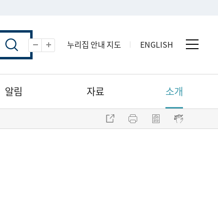
누리집 안내 지도
ENGLISH
전체 
축소
확대
알림
자료
소개
주소 복사
프린트
점자파일 내려받기
점자뷰어 보