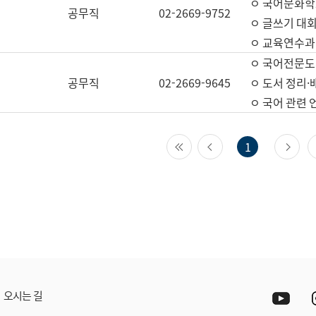
ㅇ 국어문화학
공무직
02-2669-9752
ㅇ 글쓰기 대회
ㅇ 교육연수과
ㅇ 국어전문도
공무직
02-2669-9645
ㅇ 도서 정리·
ㅇ 국어 관련
첫 페이지
이전 페이지
다
1
Yout
오시는 길