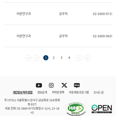
보
과
한
어문연구과
공무직
02-2669-9719
국
어
진
흥
과
어문연구과
공무직
02-2669-9635
수
어
점
자
진
첫 페이지
이전 페이지
다음 페이지
마지막 페이지
1
2
3
4
흥
과
Youtube
Instagram
Twitter
blog
개인정보 처리 방침
정보공개
저작권 정책
무료 배포 프로그램
오시는 길
바로 가기
문체부와 소속기관
우) 07511 서울특별시 강서구 금낭화로 154(방화
동 827)
대표 전화: 02-2669-9775(평일 9~12시, 13~18
시)