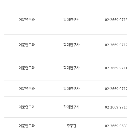
명,
교
직
육
위/
연
직
어문연구과
학예연구관
02-2669-9713
수
급,
과
전
어
화,
문
담
연
당
구
어문연구과
학예연구사
02-2669-9717
업
실
무)
어
문
연
어문연구과
학예연구사
02-2669-9714
구
과
어
문
어문연구과
학예연구사
02-2669-9712
연
구
과
(사
어문연구과
학예연구사
02-2669-9716
전
팀)
언
어
어문연구과
주무관
02-2669-9630
정