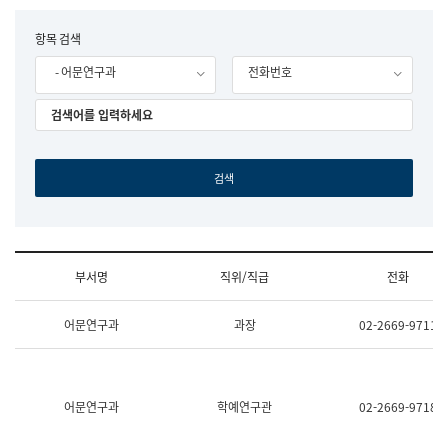
립
국
F
항목 검색
어
o
원
- 어문연구과
전화번호
r
조
m
직
도
국
어
원
원
장
기
획
연
수
부서명
직위/직급
전화
부
기
조
획
어문연구과
과장
02-2669-9711
직
운
및
영
업
과
무
공
소
공
어문연구과
학예연구관
02-2669-9718
개
언
(부
어
서
과