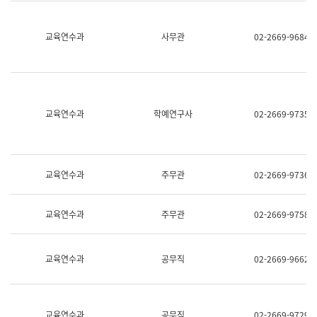
명,
교
직
육
위/
연
교육연수과
사무관
02-2669-9684
직
수
급,
과
전
어
화,
문
담
연
당
구
교육연수과
학예연구사
02-2669-9735
업
실
무)
어
문
연
구
교육연수과
주무관
02-2669-9736
과
어
문
교육연수과
주무관
02-2669-9758
연
구
과
(사
교육연수과
공무직
02-2669-9662
전
팀)
언
어
정
교육연수과
공무직
02-2669-9729