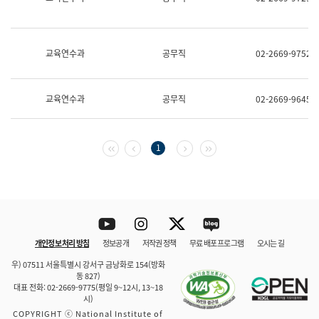
보
과
한
국
교육연수과
공무직
02-2669-9752
어
진
흥
과
교육연수과
공무직
02-2669-9645
수
어
점
자
첫 페이지
이전 페이지
다음 페이지
마지막 페이지
1
진
흥
과
Youtube
Instagram
Twitter
blog
개인정보 처리 방침
정보공개
저작권 정책
무료 배포 프로그램
오시는 길
바로 가기
문체부와 소속기관
우) 07511 서울특별시 강서구 금낭화로 154(방화
동 827)
대표 전화: 02-2669-9775(평일 9~12시, 13~18
시)
COPYRIGHT ⓒ National Institute of