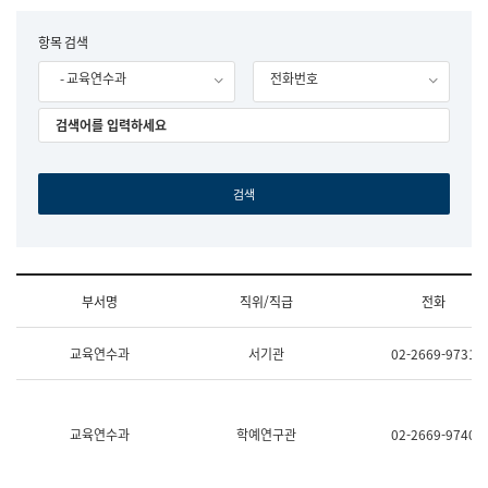
립
국
F
항목 검색
어
o
원
- 교육연수과
전화번호
r
조
m
직
도
국
어
원
원
장
기
획
연
수
부서명
직위/직급
전화
부
기
조
획
교육연수과
서기관
02-2669-9731
직
운
및
영
업
과
무
공
소
공
교육연수과
학예연구관
02-2669-9740
개
언
(부
어
서
과