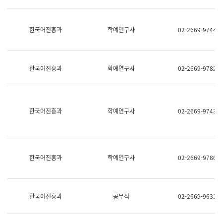
명,
교
직
육
위/
연
한국어진흥과
학예연구사
02-2669-9744
직
수
급,
과
전
어
화,
문
담
연
한국어진흥과
학예연구사
02-2669-9782
당
구
업
실
무)
어
문
연
한국어진흥과
학예연구사
02-2669-9743
구
과
어
문
연
한국어진흥과
학예연구사
02-2669-9786
구
과
(사
전
팀)
한국어진흥과
공무직
02-2669-9631
언
어
정