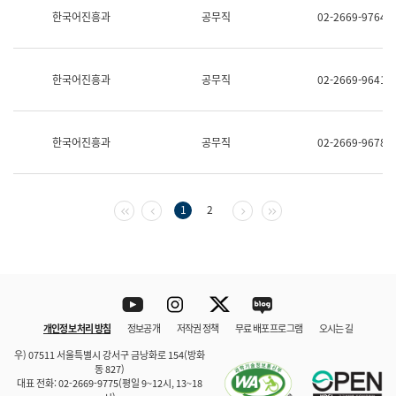
보
한국어진흥과
공무직
02-2669-9764
과
한
국
어
한국어진흥과
공무직
02-2669-9641
진
흥
과
수
한국어진흥과
공무직
02-2669-9678
어
점
자
진
흥
첫 페이지
이전 페이지
다음 페이지
마지막 페이지
1
2
과
Youtube
Instagram
Twitter
blog
개인정보 처리 방침
정보공개
저작권 정책
무료 배포 프로그램
오시는 길
바로 가기
문체부와 소속기관
우) 07511 서울특별시 강서구 금낭화로 154(방화
동 827)
대표 전화: 02-2669-9775(평일 9~12시, 13~18