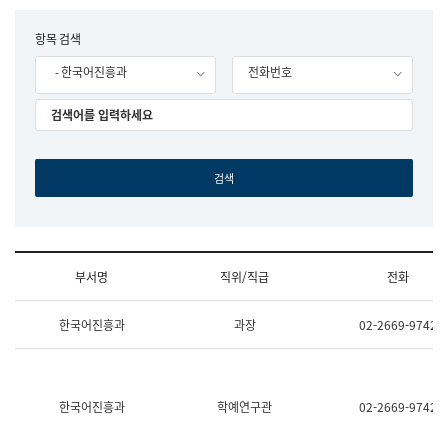
립
국
F
항목 검색
어
o
원
- 한국어진흥과
전화번호
r
조
m
직
도
국
어
원
원
장
기
획
연
수
부서명
직위/직급
전화
부
기
조
획
한국어진흥과
과장
02-2669-9742
직
운
및
영
업
과
무
공
소
공
한국어진흥과
학예연구관
02-2669-9742
개
언
(부
어
서
과