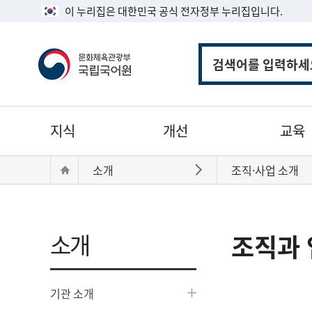
이 누리집은 대한민국 공식 전자정부 누리집입니다.
통
합
검
색
주
지식
개선
교육
메
뉴
현
Home
소개
조직·사업 소개
바로가기
재
위
치:
소개
조직과 
기관 소개