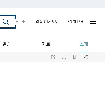
누리집 안내 지도
ENGLISH
전체 
축소
확대
알림
자료
소개
주소 복사
프린트
점자파일 내려받기
점자뷰어 보