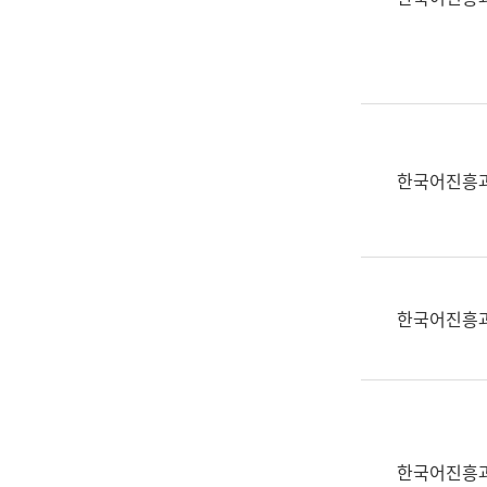
(부
획
서
운
명,
영
직
과
위/
공
직
공
급,
언
한국어진흥
전
어
화,
과
담
교
당
육
업
연
한국어진흥
무)
수
과
어
문
연
구
한국어진흥