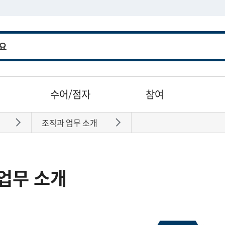
수어/점자
참여
조직과 업무 소개
바로가기
바로가기
업무 소개