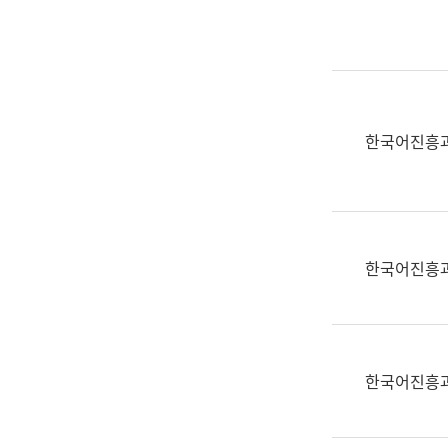
실
어
문
연
구
과
한국어진흥
어
문
연
구
과
한국어진흥
(사
전
팀)
언
어
한국어진흥
정
보
과