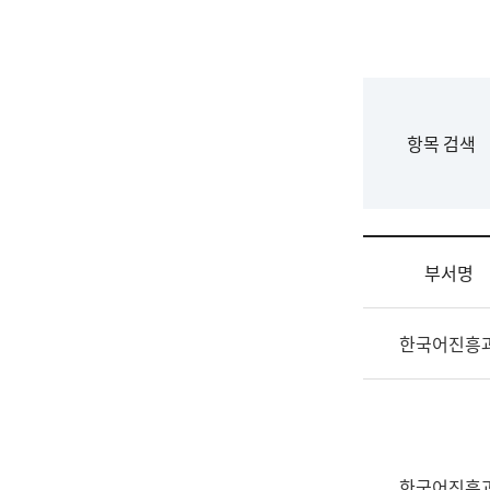
국
립
국
어
원
F
항목 검색
조
o
직
r
도
m
국
어
부서명
원
원
조
장
한국어진흥
직
기
및
획
업
연
무
수
소
부
개
기
한국어진흥