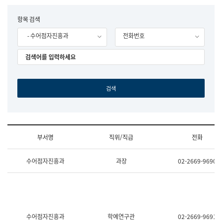
립
국
F
항목 검색
어
o
원
- 수어점자진흥과
전화번호
r
조
m
직
도
국
어
원
원
장
기
획
연
수
부서명
직위/직급
전화
부
기
조
획
수어점자진흥과
과장
02-2669-9690
직
운
및
영
업
과
무
공
소
공
개
언
(부
어
수어점자진흥과
학예연구관
02-2669-9691
서
과