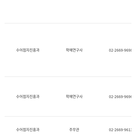
명,
교
직
육
위/
연
직
수
급,
과
전
어
화,
문
담
연
당
구
수어점자진흥과
학예연구사
02-2669-9698
업
실
무)
어
문
연
구
과
어
문
연
수어점자진흥과
학예연구사
02-2669-9696
구
과
(사
전
팀)
언
어
수어점자진흥과
주무관
02-2669-9613
정