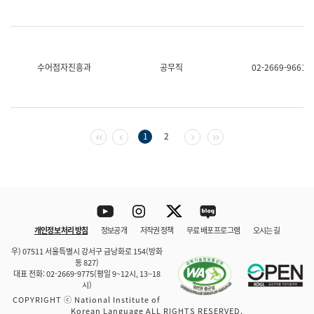
수어점자진흥과
공무직
02-2669-9661
첫 페이지
이전 페이지
다음 페이지
마지막 페이지
1
2
Youtube
Instagram
Twitter
blog
개인정보 처리 방침
정보공개
저작권 정책
무료 배포 프로그램
오시는 길
바로 가기
문체부와 소속기관
우) 07511 서울특별시 강서구 금낭화로 154(방화
동 827)
대표 전화: 02-2669-9775(평일 9~12시, 13~18
시)
COPYRIGHT ⓒ National Institute of
Korean Language ALL RIGHTS RESERVED.