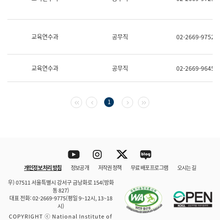
보
과
한
국
교육연수과
공무직
02-2669-9752
어
진
흥
과
교육연수과
공무직
02-2669-9645
수
어
점
자
첫 페이지
이전 페이지
다음 페이지
마지막 페이지
1
진
흥
과
Youtube
Instagram
Twitter
blog
개인정보 처리 방침
정보공개
저작권 정책
무료 배포 프로그램
오시는 길
바로 가기
문체부와 소속기관
우) 07511 서울특별시 강서구 금낭화로 154(방화
동 827)
대표 전화: 02-2669-9775(평일 9~12시, 13~18
시)
COPYRIGHT ⓒ National Institute of