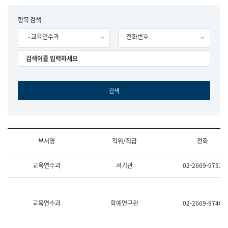
립
국
F
항목 검색
어
o
원
- 교육연수과
전화번호
r
조
m
직
도
국
어
원
원
장
기
획
연
수
부서명
직위/직급
전화
부
기
조
획
교육연수과
서기관
02-2669-9731
직
운
및
영
업
과
무
공
소
공
교육연수과
학예연구관
02-2669-9740
개
언
(부
어
서
과