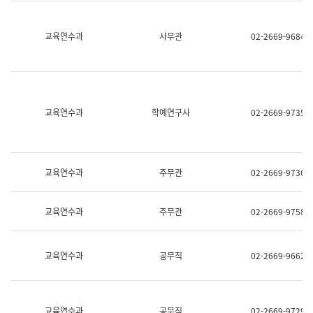
명,
교
직
육
위/
연
교육연수과
사무관
02-2669-9684
직
수
급,
과
전
어
화,
문
담
연
당
구
교육연수과
학예연구사
02-2669-9735
업
실
무)
어
문
연
구
교육연수과
주무관
02-2669-9736
과
어
문
교육연수과
주무관
02-2669-9758
연
구
과
(사
교육연수과
공무직
02-2669-9662
전
팀)
언
어
정
교육연수과
공무직
02-2669-9729