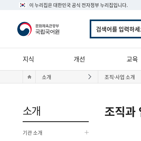
이 누리집은 대한민국 공식 전자정부 누리집입니다.
통
합
검
색
주
지식
개선
교육
메
뉴
현
Home
소개
조직·사업 소개
바로가기
재
위
치:
소개
조직과 
기관 소개