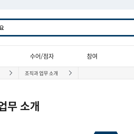
수어/점자
참여
조직과 업무 소개
바로가기
바로가기
업무 소개