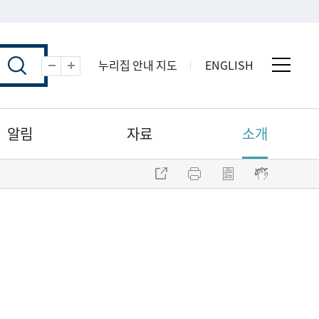
누리집 안내 지도
ENGLISH
전체 
축소
확대
알림
자료
소개
주소 복사
프린트
점자파일 내려받기
점자뷰어 보