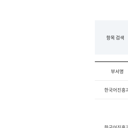
국
립
국
어
원
F
항목 검색
조
o
직
r
도
m
국
어
부서명
원
원
조
장
한국어진흥
직
기
및
획
업
연
무
수
소
부
개
기
한국어진흥