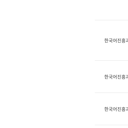
실
어
문
연
구
과
한국어진흥
어
문
연
구
과
한국어진흥
(사
전
팀)
언
어
한국어진흥
정
보
과