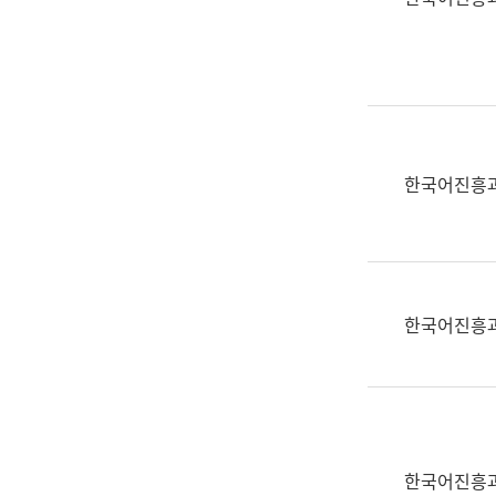
(부
획
서
운
명,
영
직
과
위/
공
직
공
급,
언
한국어진흥
전
어
화,
과
담
교
당
육
업
연
한국어진흥
무)
수
과
어
문
연
구
한국어진흥