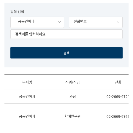
립
국
F
항목 검색
어
o
원
- 공공언어과
전화번호
r
조
m
직
도
국
어
원
원
장
기
획
연
수
부서명
직위/직급
전화
부
기
조
획
공공언어과
과장
02-2669-9721
직
운
및
영
업
과
무
공
공공언어과
학예연구관
02-2669-9766
소
공
개
언
(부
어
서
과