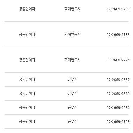
명,
교
공공언어과
학예연구사
02-2669-9738
직
육
위/
연
직
수
급,
과
전
어
공공언어과
학예연구사
02-2669-9733
화,
문
담
연
당
구
업
실
무)
어
공공언어과
학예연구사
02-2669-9724
문
연
구
과
공공언어과
공무직
02-2669-9667
어
문
연
공공언어과
공무직
02-2669-9639
구
과
(사
공공언어과
공무직
02-2669-9680
전
팀)
언
공공언어과
공무직
02-2669-9728
어
정