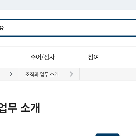
수어/점자
참여
조직과 업무 소개
바로가기
바로가기
업무 소개