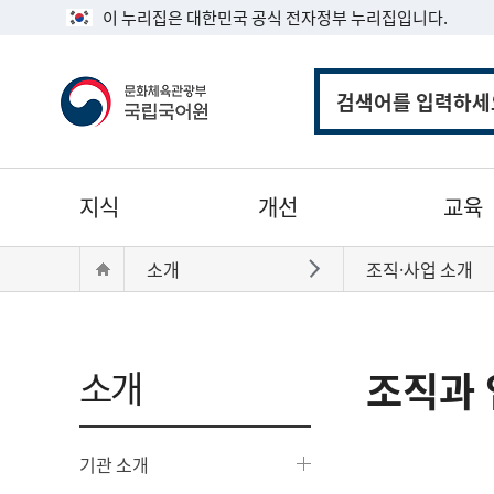
이 누리집은 대한민국 공식 전자정부 누리집입니다.
통
합
검
색
주
지식
개선
교육
메
뉴
현
Home
소개
조직·사업 소개
바로가기
재
위
치:
소개
조직과 
기관 소개