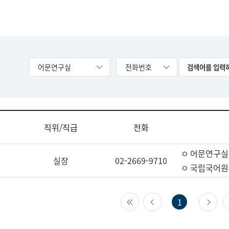
어문연구실
전화번호
직위/직급
전화
ㅇ 어문연구실
실장
02-2669-9710
ㅇ 국립국어원
첫 페이지
이전 페이지
다
1