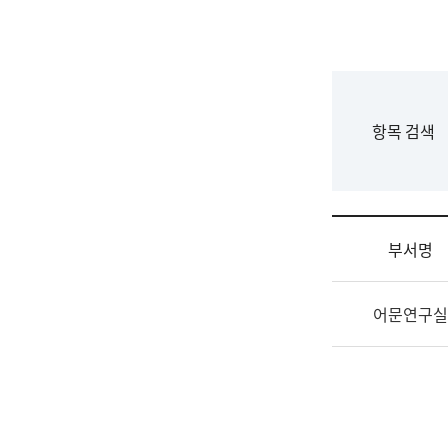
국
립
국
어
원
F
항목 검색
조
o
직
r
도
m
국
어
부서명
원
원
조
장
어문연구실
직
기
및
획
업
연
무
수
소
부
개
기