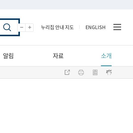
누리집 안내 지도
ENGLISH
전체 
축소
확대
알림
자료
소개
주소 복사
프린트
점자파일 내려받기
점자뷰어 보