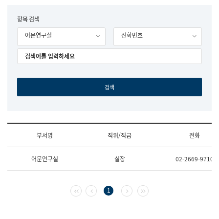
립
국
F
항목 검색
어
o
원
어문연구실
전화번호
r
조
m
직
도
국
어
원
원
장
기
획
연
수
부서명
직위/직급
전화
부
기
조
획
어문연구실
실장
02-2669-9710
직
운
및
영
업
과
무
공
첫 페이지
이전 페이지
다음 페이지
마지막 페이지
1
소
공
개
언
(부
어
서
과