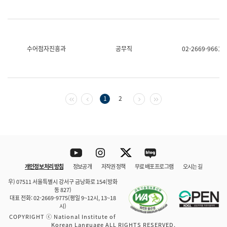
수어점자진흥과
공무직
02-2669-9661
첫 페이지
이전 페이지
다음 페이지
마지막 페이지
1
2
Youtube
Instagram
Twitter
blog
개인정보 처리 방침
정보공개
저작권 정책
무료 배포 프로그램
오시는 길
바로 가기
문체부와 소속기관
우) 07511 서울특별시 강서구 금낭화로 154(방화
동 827)
대표 전화: 02-2669-9775(평일 9~12시, 13~18
시)
COPYRIGHT ⓒ National Institute of
Korean Language ALL RIGHTS RESERVED.