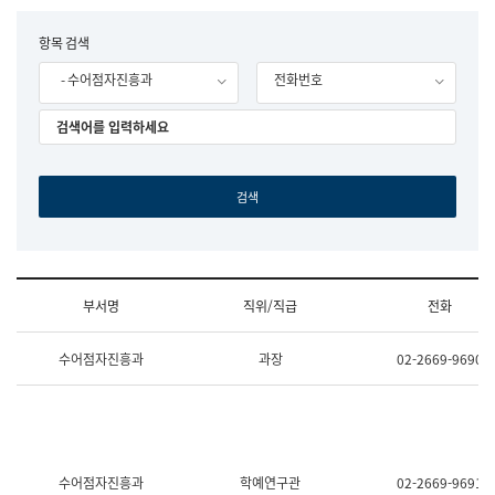
립
국
F
항목 검색
어
o
원
- 수어점자진흥과
전화번호
r
조
m
직
도
국
어
원
원
장
기
획
연
수
부서명
직위/직급
전화
부
기
조
획
수어점자진흥과
과장
02-2669-9690
직
운
및
영
업
과
무
공
소
공
개
언
(부
어
수어점자진흥과
학예연구관
02-2669-9691
서
과