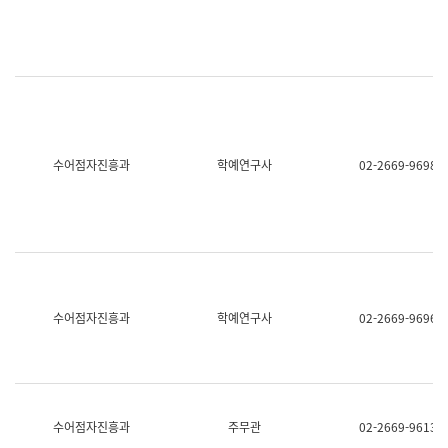
명,
교
직
육
위/
연
직
수
급,
과
전
어
화,
문
담
연
당
구
수어점자진흥과
학예연구사
02-2669-9698
업
실
무)
어
문
연
구
과
어
문
연
수어점자진흥과
학예연구사
02-2669-9696
구
과
(사
전
팀)
언
어
수어점자진흥과
주무관
02-2669-9613
정