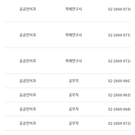
명,
교
공공언어과
학예연구사
02-2669-9738
직
육
위/
연
직
수
급,
과
전
어
공공언어과
학예연구사
02-2669-9733
화,
문
담
연
당
구
업
실
무)
어
공공언어과
학예연구사
02-2669-9724
문
연
구
과
공공언어과
공무직
02-2669-9667
어
문
연
공공언어과
공무직
02-2669-9639
구
과
(사
공공언어과
공무직
02-2669-9680
전
팀)
언
공공언어과
공무직
02-2669-9728
어
정