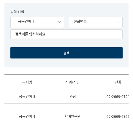
립
국
F
항목 검색
어
o
원
- 공공언어과
전화번호
r
조
m
직
도
국
어
원
원
장
기
획
연
수
부서명
직위/직급
전화
부
기
조
획
공공언어과
과장
02-2669-9721
직
운
및
영
업
과
무
공
공공언어과
학예연구관
02-2669-9766
소
공
개
언
(부
어
서
과