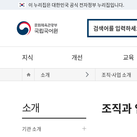
이 누리집은 대한민국 공식 전자정부 누리집입니다.
통
합
검
색
주
지식
개선
교육
메
뉴
현
Home
소개
조직·사업 소개
바로가기
재
위
치:
소개
조직과 
기관 소개