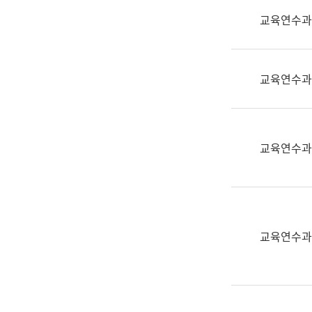
실
교육연수과
어
문
연
구
교육연수과
과
어
문
연
교육연수과
구
과
(사
전
팀)
교육연수과
언
어
정
보
과