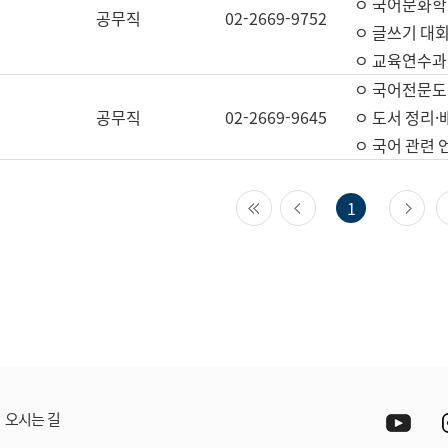
ㅇ 국어문화학
공무직
02-2669-9752
ㅇ 글쓰기 대회
ㅇ 교육연수과
ㅇ 국어전문도
공무직
02-2669-9645
ㅇ 도서 정리·
ㅇ 국어 관련
첫 페이지
이전 페이지
다
1
Yout
오시는 길