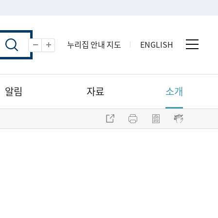
누리집 안내 지도
ENGLISH
전체 
축소
확대
알림
자료
소개
주소 복사
프린트
점자파일 내려받기
점자뷰어 보