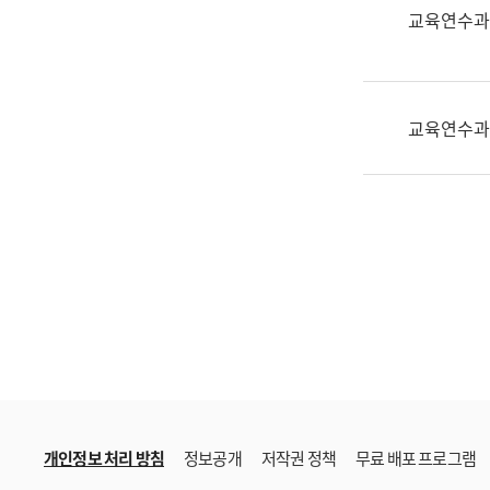
한
교육연수과
국
어
진
흥
교육연수과
과
수
어
점
자
진
흥
과
개인정보 처리 방침
정보공개
저작권 정책
무료 배포 프로그램