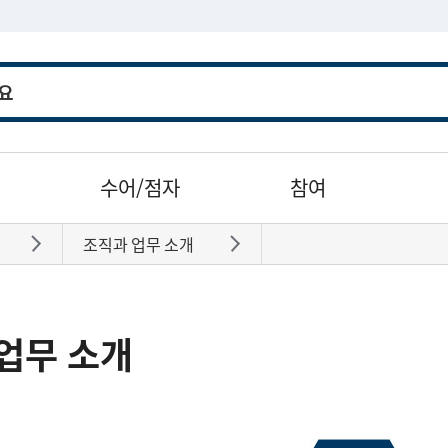
수어/점자
참여
조직과 업무 소개
바로가기
바로가기
업무 소개