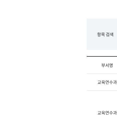
국
립
국
어
원
F
항목 검색
조
o
직
r
도
m
국
어
부서명
원
원
조
장
교육연수과
직
기
및
획
업
연
무
수
소
부
교육연수과
개
기