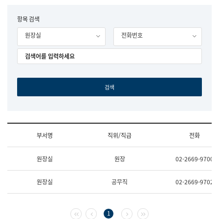
립
국
F
항목 검색
어
o
원
원장실
전화번호
r
조
m
직
도
국
어
원
원
장
기
획
연
수
부서명
직위/직급
전화
부
기
조
획
원장실
원장
02-2669-9700
직
운
및
영
업
과
원장실
공무직
02-2669-9702
무
공
소
공
개
언
(부
어
첫 페이지
이전 페이지
다음 페이지
마지막 페이지
1
서
과