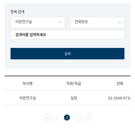
립
국
F
항목 검색
어
o
원
어문연구실
전화번호
r
조
m
직
도
국
어
원
원
장
기
획
연
수
부서명
직위/직급
전화
부
기
조
획
어문연구실
실장
02-2669-9710
직
운
및
영
업
과
무
공
첫 페이지
이전 페이지
다음 페이지
마지막 페이지
1
소
공
개
언
(부
어
서
과