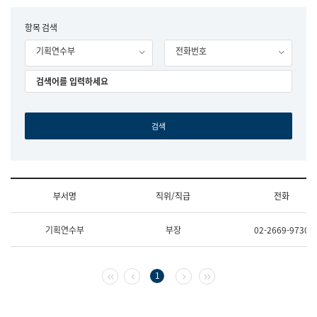
립
국
F
항목 검색
어
o
원
기획연수부
전화번호
r
조
m
직
도
국
어
원
원
장
기
획
연
수
부서명
직위/직급
전화
부
기
조
획
기획연수부
부장
02-2669-9730
직
운
및
영
업
과
무
공
첫 페이지
이전 페이지
다음 페이지
마지막 페이지
1
소
공
개
언
(부
어
서
과