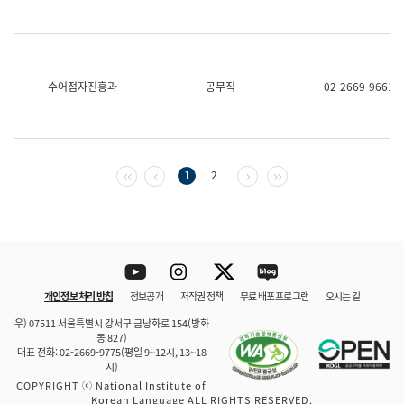
수어점자진흥과
공무직
02-2669-9661
첫 페이지
이전 페이지
다음 페이지
마지막 페이지
1
2
Youtube
Instagram
Twitter
blog
개인정보 처리 방침
정보공개
저작권 정책
무료 배포 프로그램
오시는 길
바로 가기
문체부와 소속기관
우) 07511 서울특별시 강서구 금낭화로 154(방화
동 827)
대표 전화: 02-2669-9775(평일 9~12시, 13~18
시)
COPYRIGHT ⓒ National Institute of
Korean Language ALL RIGHTS RESERVED.