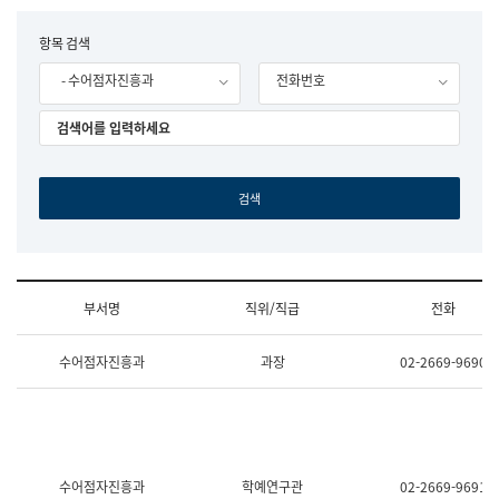
립
국
F
항목 검색
어
o
원
- 수어점자진흥과
전화번호
r
조
m
직
도
국
어
원
원
장
기
획
연
수
부서명
직위/직급
전화
부
기
조
획
수어점자진흥과
과장
02-2669-9690
직
운
및
영
업
과
무
공
소
공
개
언
(부
어
수어점자진흥과
학예연구관
02-2669-9691
서
과