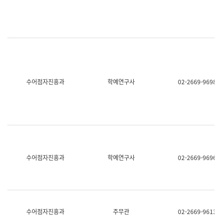
명,
교
직
육
위/
연
직
수
급,
과
전
어
화,
문
담
연
당
구
수어점자진흥과
학예연구사
02-2669-9698
업
실
무)
어
문
연
구
과
어
문
연
수어점자진흥과
학예연구사
02-2669-9696
구
과
(사
전
팀)
언
어
수어점자진흥과
주무관
02-2669-9613
정