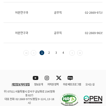
보
과
한
어문연구과
공무직
02-2669-9719
국
어
진
흥
과
어문연구과
공무직
02-2669-9635
수
어
점
자
진
첫 페이지
이전 페이지
다음 페이지
마지막 페이지
1
2
3
4
흥
과
Youtube
Instagram
Twitter
blog
개인정보 처리 방침
정보공개
저작권 정책
무료 배포 프로그램
오시는 길
바로 가기
문체부와 소속기관
우) 07511 서울특별시 강서구 금낭화로 154(방화
동 827)
대표 전화: 02-2669-9775(평일 9~12시, 13~18
시)