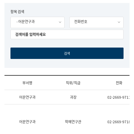
립
국
F
항목 검색
어
o
원
- 어문연구과
전화번호
r
조
m
직
도
국
어
원
원
장
기
획
연
수
부서명
직위/직급
전화
부
기
조
획
어문연구과
과장
02-2669-9711
직
운
및
영
업
과
무
공
소
공
어문연구과
학예연구관
02-2669-9718
개
언
(부
어
서
과