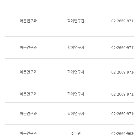
명,
교
직
육
위/
연
직
어문연구과
학예연구관
02-2669-9713
수
급,
과
전
어
화,
문
담
연
당
구
어문연구과
학예연구사
02-2669-9717
업
실
무)
어
문
연
어문연구과
학예연구사
02-2669-9714
구
과
어
문
어문연구과
학예연구사
02-2669-9712
연
구
과
(사
어문연구과
학예연구사
02-2669-9716
전
팀)
언
어
어문연구과
주무관
02-2669-9630
정