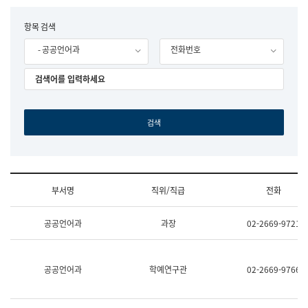
립
국
F
항목 검색
어
o
원
- 공공언어과
전화번호
r
조
m
직
도
국
어
원
원
장
기
획
연
수
부서명
직위/직급
전화
부
기
조
획
공공언어과
과장
02-2669-9721
직
운
및
영
업
과
무
공
공공언어과
학예연구관
02-2669-9766
소
공
개
언
(부
어
서
과