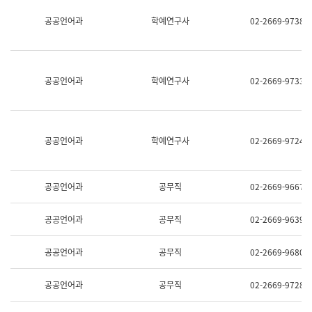
명,
교
공공언어과
학예연구사
02-2669-9738
직
육
위/
연
직
수
급,
과
전
어
공공언어과
학예연구사
02-2669-9733
화,
문
담
연
당
구
업
실
무)
어
공공언어과
학예연구사
02-2669-9724
문
연
구
과
공공언어과
공무직
02-2669-9667
어
문
연
공공언어과
공무직
02-2669-9639
구
과
(사
공공언어과
공무직
02-2669-9680
전
팀)
언
공공언어과
공무직
02-2669-9728
어
정