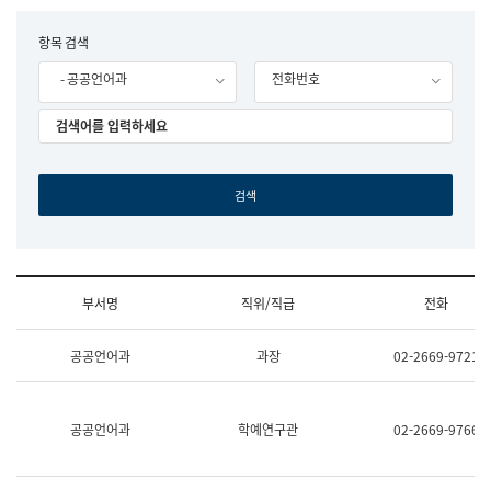
립
국
F
항목 검색
어
o
원
- 공공언어과
전화번호
r
조
m
직
도
국
어
원
원
장
기
획
연
수
부서명
직위/직급
전화
부
기
조
획
공공언어과
과장
02-2669-9721
직
운
및
영
업
과
무
공
공공언어과
학예연구관
02-2669-9766
소
공
개
언
(부
어
서
과