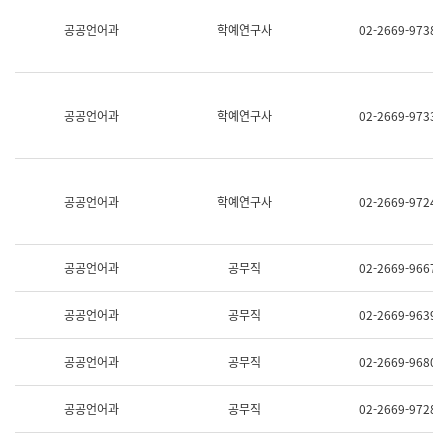
명,
교
공공언어과
학예연구사
02-2669-9738
직
육
위/
연
직
수
급,
과
전
어
공공언어과
학예연구사
02-2669-9733
화,
문
담
연
당
구
업
실
무)
어
공공언어과
학예연구사
02-2669-9724
문
연
구
과
공공언어과
공무직
02-2669-9667
어
문
연
공공언어과
공무직
02-2669-9639
구
과
(사
공공언어과
공무직
02-2669-9680
전
팀)
언
공공언어과
공무직
02-2669-9728
어
정