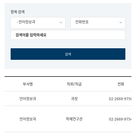
립
국
F
항목 검색
어
o
원
- 언어정보과
전화번호
r
조
m
직
도
국
어
원
원
장
기
획
연
수
부서명
직위/직급
전화
부
기
조
획
언어정보과
과장
02-2669-9750
직
운
및
영
업
과
무
공
언어정보과
학예연구관
02-2669-9754
소
공
개
언
(부
어
서
과