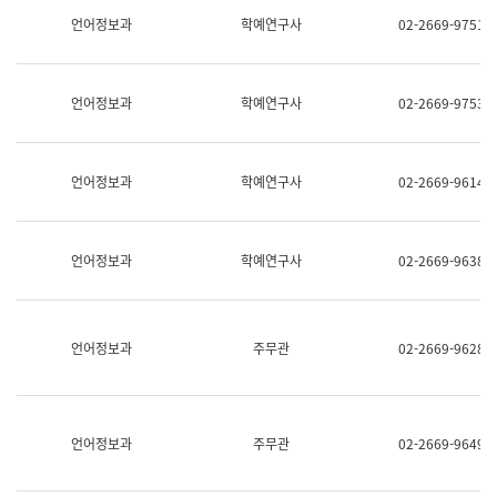
명,
교
언어정보과
학예연구사
02-2669-9751
직
육
위/
연
직
수
급,
과
언어정보과
학예연구사
02-2669-9753
전
어
화,
문
담
연
당
구
언어정보과
학예연구사
02-2669-9614
업
실
무)
어
문
연
언어정보과
학예연구사
02-2669-9638
구
과
어
문
연
언어정보과
주무관
02-2669-9628
구
과
(사
전
팀)
언어정보과
주무관
02-2669-9649
언
어
정