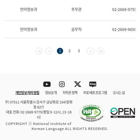
보
과
언어정보과
주무관
02-2669-9759
한
국
어
언어정보과
공무직
02-2669-9650
진
흥
과
수
첫 페이지
이전 페이지
다음 페이지
마지막 페이지
1
2
3
어
점
자
진
흥
과
Youtube
Instagram
Twitter
blog
개인정보 처리 방침
정보공개
저작권 정책
무료 배포 프로그램
오시는 길
바로 가기
문체부와 소속기관
우) 07511 서울특별시 강서구 금낭화로 154(방화
동 827)
대표 전화: 02-2669-9775(평일 9~12시, 13~18
시)
COPYRIGHT ⓒ National Institute of
Korean Language ALL RIGHTS RESERVED.