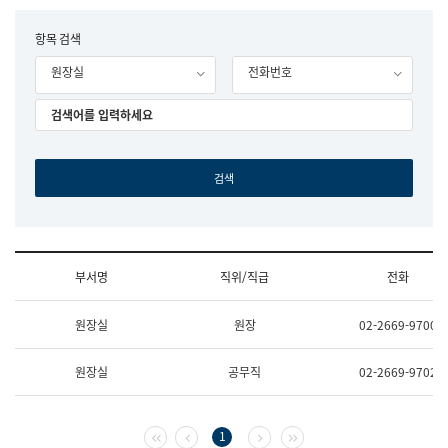
립
국
F
항목 검색
어
o
원
원장실
전화번호
r
조
m
직
도
국
어
원
원
장
기
획
연
수
부서명
직위/직급
전화
부
기
조
획
원장실
원장
02-2669-9700
직
운
및
영
업
과
원장실
공무직
02-2669-9702
무
공
소
공
개
언
(부
어
첫 페이지
이전 페이지
다음 페이지
마지막 페이지
1
서
과