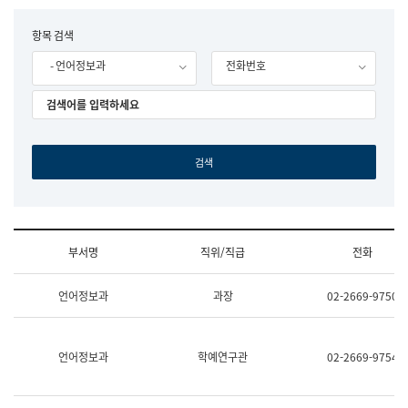
립
국
F
항목 검색
어
o
원
- 언어정보과
전화번호
r
조
m
직
도
국
어
원
원
장
기
획
연
수
부서명
직위/직급
전화
부
기
조
획
언어정보과
과장
02-2669-9750
직
운
및
영
업
과
무
공
언어정보과
학예연구관
02-2669-9754
소
공
개
언
(부
어
서
과