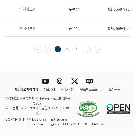
보
과
언어정보과
주무관
02-2669-9759
한
국
어
언어정보과
공무직
02-2669-9650
진
흥
과
수
첫 페이지
이전 페이지
다음 페이지
마지막 페이지
1
2
3
어
점
자
진
흥
과
Youtube
Instagram
Twitter
blog
개인정보 처리 방침
정보공개
저작권 정책
무료 배포 프로그램
오시는 길
바로 가기
문체부와 소속기관
우) 07511 서울특별시 강서구 금낭화로 154(방화
동 827)
대표 전화: 02-2669-9775(평일 9~12시, 13~18
시)
COPYRIGHT ⓒ National Institute of
Korean Language ALL RIGHTS RESERVED.