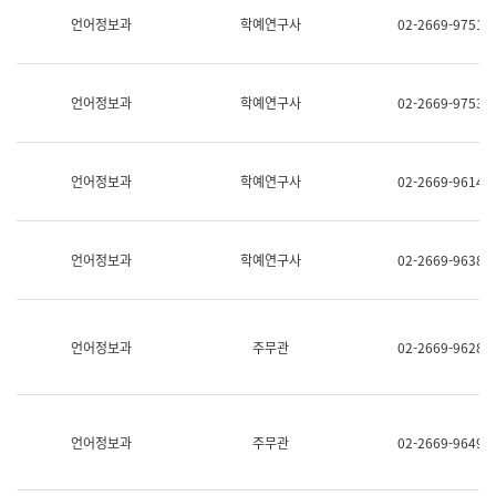
명,
교
언어정보과
학예연구사
02-2669-9751
직
육
위/
연
직
수
급,
과
언어정보과
학예연구사
02-2669-9753
전
어
화,
문
담
연
당
구
언어정보과
학예연구사
02-2669-9614
업
실
무)
어
문
연
언어정보과
학예연구사
02-2669-9638
구
과
어
문
연
언어정보과
주무관
02-2669-9628
구
과
(사
전
팀)
언어정보과
주무관
02-2669-9649
언
어
정