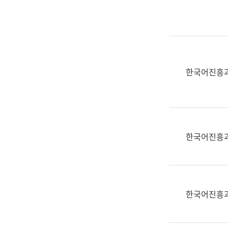
실
어
문
연
구
과
한국어진흥
어
문
연
구
과
한국어진흥
(사
전
팀)
언
어
한국어진흥
정
보
과