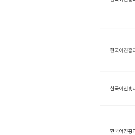
(부
획
서
운
명,
영
직
과
위/
공
직
공
급,
언
한국어진흥
전
어
화,
과
담
교
당
육
업
연
한국어진흥
무)
수
과
어
문
연
구
한국어진흥