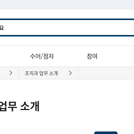
수어/점자
참여
조직과 업무 소개
바로가기
바로가기
업무 소개