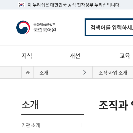
이 누리집은 대한민국 공식 전자정부 누리집입니다.
통
합
검
색
주
지식
개선
교육
메
뉴
현
Home
소개
조직·사업 소개
바로가기
재
위
치:
소개
조직과 
기관 소개