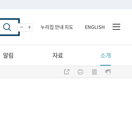
누리집 안내 지도
ENGLISH
전체 
축소
확대
알림
자료
소개
주소 복사
프린트
점자파일 내려받기
점자뷰어 보