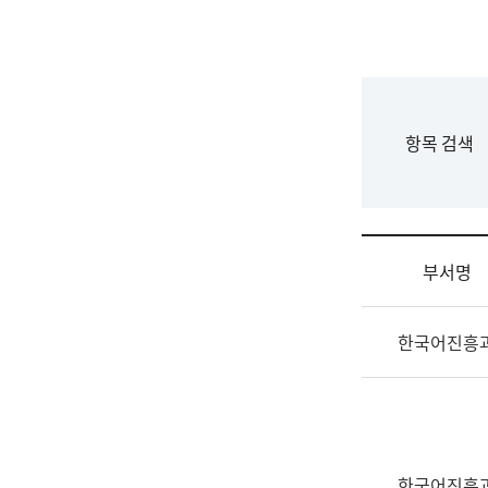
국
립
국
어
원
F
항목 검색
조
o
직
r
도
m
국
어
부서명
원
원
조
장
한국어진흥
직
기
및
획
업
연
무
수
소
부
개
기
한국어진흥