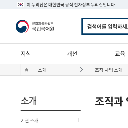
이 누리집은 대한민국 공식 전자정부 누리집입니다.
통
합
검
색
주
지식
개선
교육
메
뉴
현
Home
소개
조직·사업 소개
바로가기
재
위
치:
소개
조직과 
기관 소개