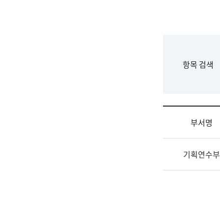
국
립
국
어
원
F
항목 검색
조
o
직
r
도
m
국
어
부서명
원
원
조
장
기획연수부
직
기
및
획
업
연
무
수
소
부
개
기