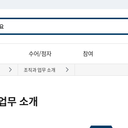
수어/점자
참여
조직과 업무 소개
바로가기
바로가기
업무 소개