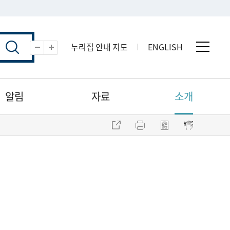
누리집 안내 지도
ENGLISH
전체 
축소
확대
알림
자료
소개
주소 복사
프린트
점자파일 내려받기
점자뷰어 보