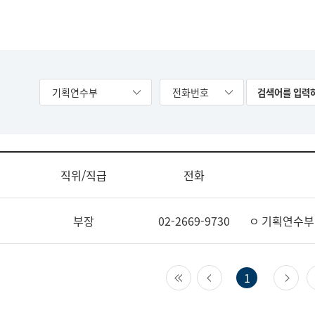
기획연수부
전화번호
직위/직급
전화
부장
02-2669-9730
ㅇ 기획연수부
첫 페이지
이전 페이지
다
1