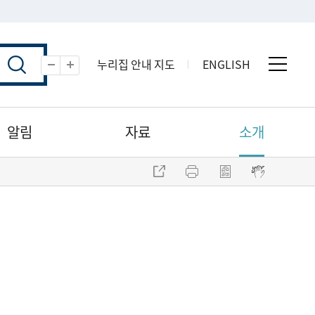
누리집 안내 지도
ENGLISH
전체 
축소
확대
알림
자료
소개
주소 복사
프린트
점자파일 내려받기
점자뷰어 보