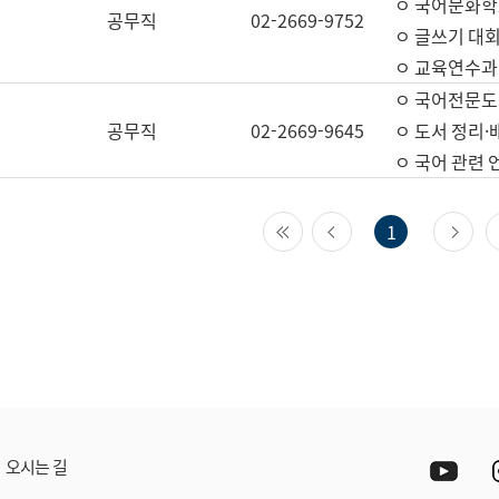
ㅇ 국어문화학
공무직
02-2669-9752
ㅇ 글쓰기 대회
ㅇ 교육연수과
ㅇ 국어전문도
공무직
02-2669-9645
ㅇ 도서 정리·
ㅇ 국어 관련
첫 페이지
이전 페이지
다
1
Yout
오시는 길