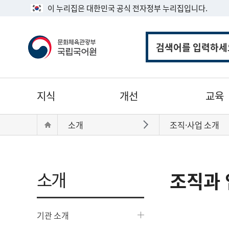
이 누리집은 대한민국 공식 전자정부 누리집입니다.
통
합
검
색
주
지식
개선
교육
메
뉴
현
Home
소개
조직·사업 소개
바로가기
재
위
치:
소개
조직과 
기관 소개