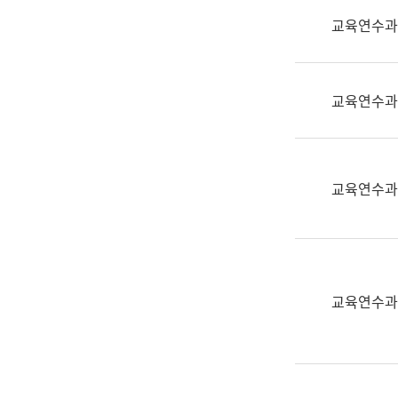
실
교육연수과
어
문
연
구
교육연수과
과
어
문
연
교육연수과
구
과
(사
전
팀)
교육연수과
언
어
정
보
과