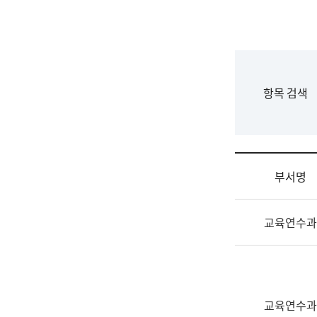
국
립
국
어
원
F
항목 검색
조
o
직
r
도
m
국
어
부서명
원
원
조
장
교육연수과
직
기
및
획
업
연
무
수
소
부
교육연수과
개
기