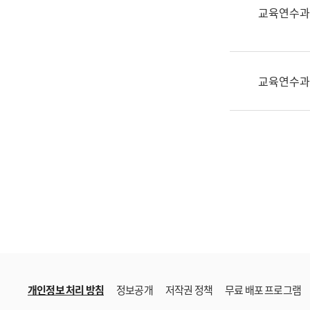
한
교육연수과
국
어
진
흥
교육연수과
과
수
어
점
자
진
흥
과
개인정보 처리 방침
정보공개
저작권 정책
무료 배포 프로그램