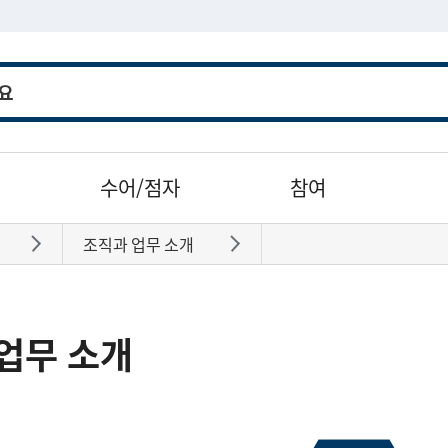
수어/점자
참여
조직과 업무 소개
바로가기
바로가기
업무 소개