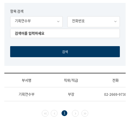
립
국
F
항목 검색
어
o
원
기획연수부
전화번호
r
조
m
직
도
국
어
원
원
장
기
획
연
수
부서명
직위/직급
전화
부
기
조
획
기획연수부
부장
02-2669-9730
직
운
및
영
업
과
무
공
첫 페이지
이전 페이지
다음 페이지
마지막 페이지
1
소
공
개
언
(부
어
서
과