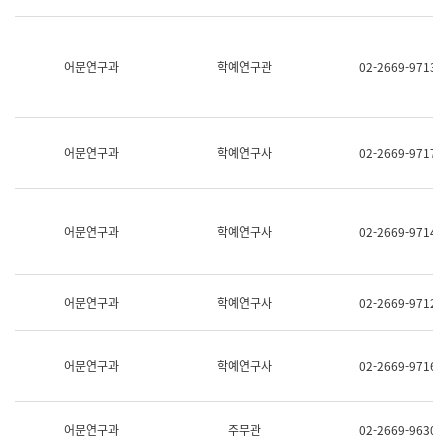
명,
교
직
육
위/
연
직
어문연구과
학예연구관
02-2669-9713
수
급,
과
전
어
화,
문
담
연
당
구
어문연구과
학예연구사
02-2669-9717
업
실
무)
어
문
연
어문연구과
학예연구사
02-2669-9714
구
과
어
문
어문연구과
학예연구사
02-2669-9712
연
구
과
(사
어문연구과
학예연구사
02-2669-9716
전
팀)
언
어
어문연구과
주무관
02-2669-9630
정