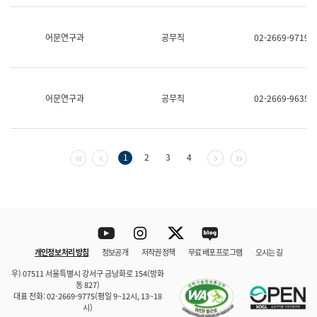
보
과
한
어문연구과
공무직
02-2669-9719
국
어
진
흥
과
어문연구과
공무직
02-2669-9635
수
어
점
자
진
첫 페이지
이전 페이지
다음 페이지
마지막 페이지
1
2
3
4
흥
과
Youtube
Instagram
Twitter
blog
개인정보 처리 방침
정보공개
저작권 정책
무료 배포 프로그램
오시는 길
바로 가기
문체부와 소속기관
우) 07511 서울특별시 강서구 금낭화로 154(방화
동 827)
대표 전화: 02-2669-9775(평일 9~12시, 13~18
시)