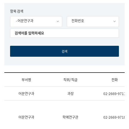
립
국
F
항목 검색
어
o
원
- 어문연구과
전화번호
r
조
m
직
도
국
어
원
원
장
기
획
연
수
부서명
직위/직급
전화
부
기
조
획
어문연구과
과장
02-2669-9711
직
운
및
영
업
과
무
공
소
공
어문연구과
학예연구관
02-2669-9718
개
언
(부
어
서
과