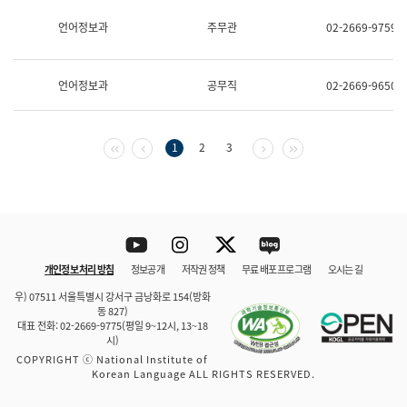
보
과
언어정보과
주무관
02-2669-9759
한
국
어
언어정보과
공무직
02-2669-9650
진
흥
과
수
첫 페이지
이전 페이지
다음 페이지
마지막 페이지
1
2
3
어
점
자
진
흥
과
Youtube
Instagram
Twitter
blog
개인정보 처리 방침
정보공개
저작권 정책
무료 배포 프로그램
오시는 길
바로 가기
문체부와 소속기관
우) 07511 서울특별시 강서구 금낭화로 154(방화
동 827)
대표 전화: 02-2669-9775(평일 9~12시, 13~18
시)
COPYRIGHT ⓒ National Institute of
Korean Language ALL RIGHTS RESERVED.