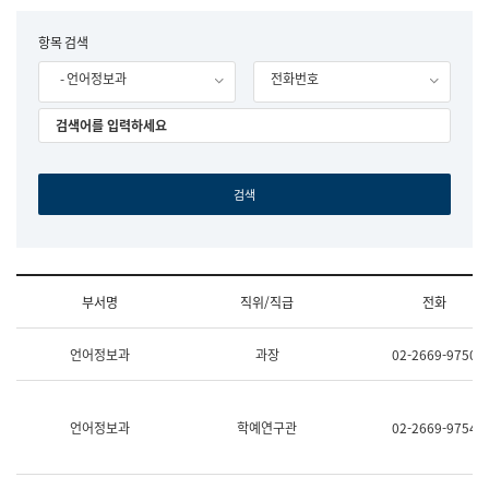
립
국
F
항목 검색
어
o
원
- 언어정보과
전화번호
r
조
m
직
도
국
어
원
원
장
기
획
연
수
부서명
직위/직급
전화
부
기
조
획
언어정보과
과장
02-2669-9750
직
운
및
영
업
과
무
공
언어정보과
학예연구관
02-2669-9754
소
공
개
언
(부
어
서
과