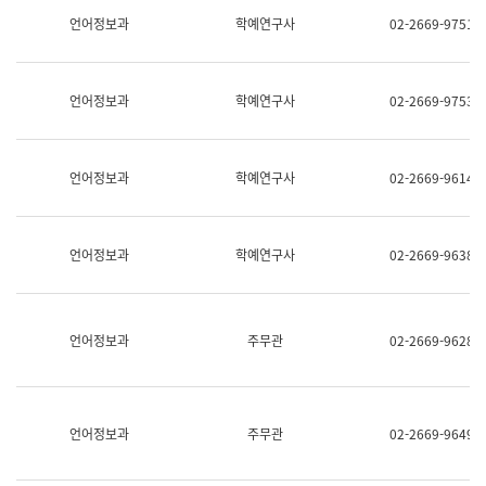
명,
교
언어정보과
학예연구사
02-2669-9751
직
육
위/
연
직
수
급,
과
언어정보과
학예연구사
02-2669-9753
전
어
화,
문
담
연
당
구
언어정보과
학예연구사
02-2669-9614
업
실
무)
어
문
연
언어정보과
학예연구사
02-2669-9638
구
과
어
문
연
언어정보과
주무관
02-2669-9628
구
과
(사
전
팀)
언어정보과
주무관
02-2669-9649
언
어
정