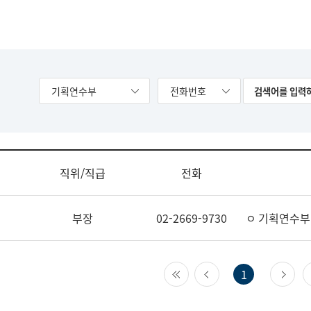
기획연수부
전화번호
직위/직급
전화
부장
02-2669-9730
ㅇ 기획연수부
첫 페이지
이전 페이지
다
1