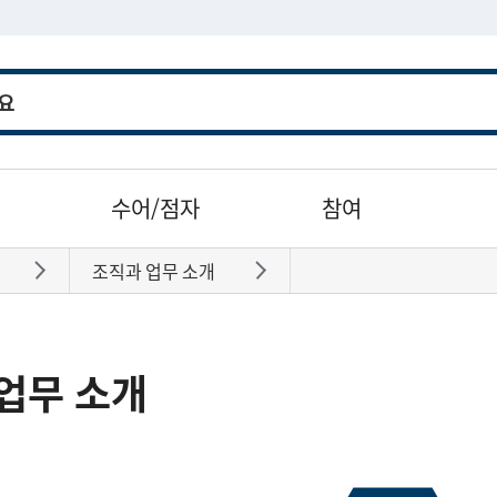
수어/점자
참여
조직과 업무 소개
바로가기
바로가기
업무 소개