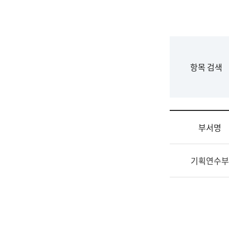
국
립
국
어
원
F
항목 검색
조
o
직
r
도
m
국
어
부서명
원
원
조
장
기획연수부
직
기
및
획
업
연
무
수
소
부
개
기