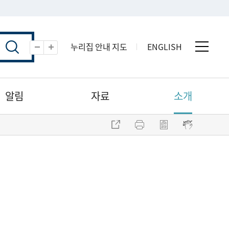
누리집 안내 지도
ENGLISH
전체 
축소
확대
알림
자료
소개
주소 복사
프린트
점자파일 내려받기
점자뷰어 보