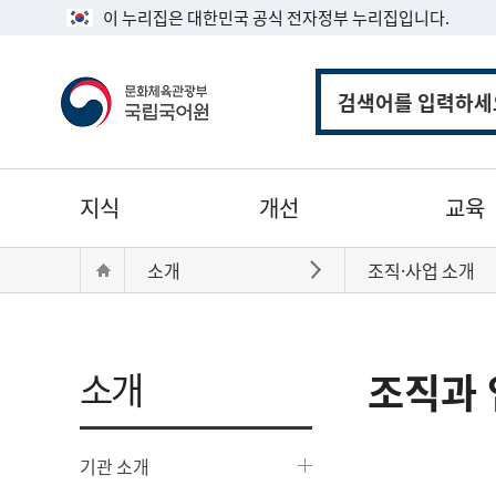
이 누리집은 대한민국 공식 전자정부 누리집입니다.
통
합
검
색
주
지식
개선
교육
메
뉴
현
Home
소개
조직·사업 소개
바로가기
재
위
치:
소개
조직과 
기관 소개