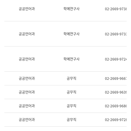
명,
교
공공언어과
학예연구사
02-2669-9738
직
육
위/
연
직
수
급,
과
전
어
공공언어과
학예연구사
02-2669-9733
화,
문
담
연
당
구
업
실
무)
어
공공언어과
학예연구사
02-2669-9724
문
연
구
과
공공언어과
공무직
02-2669-9667
어
문
연
공공언어과
공무직
02-2669-9639
구
과
(사
공공언어과
공무직
02-2669-9680
전
팀)
언
공공언어과
공무직
02-2669-9728
어
정