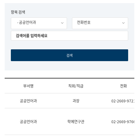
립
국
F
항목 검색
어
o
원
- 공공언어과
전화번호
r
조
m
직
도
국
어
원
원
장
기
획
연
수
부서명
직위/직급
전화
부
기
조
획
공공언어과
과장
02-2669-9721
직
운
및
영
업
과
무
공
공공언어과
학예연구관
02-2669-9766
소
공
개
언
(부
어
서
과