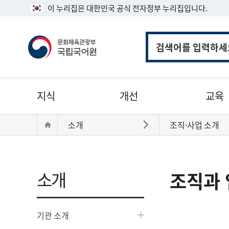
이 누리집은 대한민국 공식 전자정부 누리집입니다.
통
합
검
색
주
지식
개선
교육
메
뉴
현
Home
소개
조직·사업 소개
바로가기
재
위
치:
소개
조직과 
기관 소개