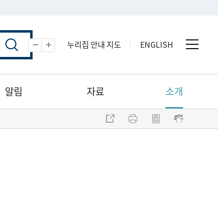
누리집 안내 지도
ENGLISH
전체 
축소
확대
알림
자료
소개
주소 복사
프린트
점자파일 내려받기
점자뷰어 보