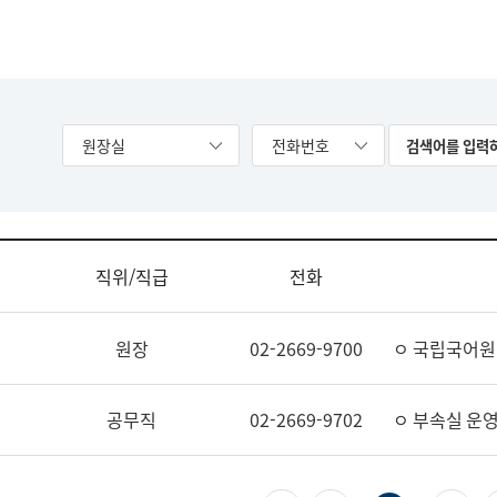
원장실
전화번호
직위/직급
전화
원장
02-2669-9700
ㅇ 국립국어원
공무직
02-2669-9702
ㅇ 부속실 운