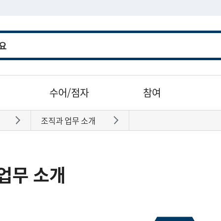
수어/점자
참여
조직과 업무 소개
바로가기
바로가기
업무 소개