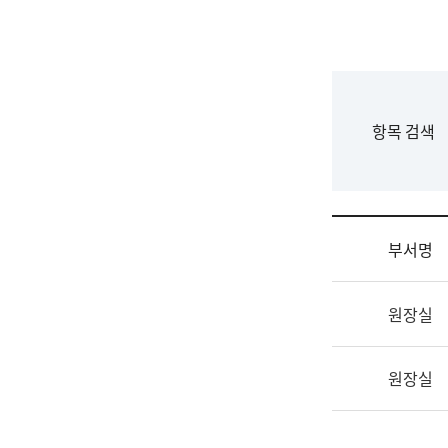
국
립
국
어
원
F
항목 검색
조
o
직
r
도
m
국
어
부서명
원
원
조
장
원장실
직
기
및
획
업
연
원장실
무
수
소
부
개
기