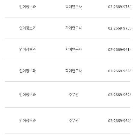
명,
교
언어정보과
학예연구사
02-2669-9751
직
육
위/
연
직
수
급,
과
언어정보과
학예연구사
02-2669-9753
전
어
화,
문
담
연
당
구
언어정보과
학예연구사
02-2669-9614
업
실
무)
어
문
연
언어정보과
학예연구사
02-2669-9638
구
과
어
문
연
언어정보과
주무관
02-2669-9628
구
과
(사
전
팀)
언어정보과
주무관
02-2669-9649
언
어
정