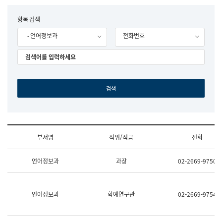
립
국
F
항목 검색
어
o
원
- 언어정보과
전화번호
r
조
m
직
도
국
어
원
원
장
기
획
연
수
부서명
직위/직급
전화
부
기
조
획
언어정보과
과장
02-2669-9750
직
운
및
영
업
과
무
공
언어정보과
학예연구관
02-2669-9754
소
공
개
언
(부
어
서
과