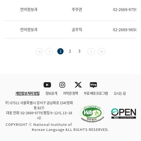
보
과
언어정보과
주무관
02-2669-9759
한
국
어
언어정보과
공무직
02-2669-9650
진
흥
과
수
첫 페이지
이전 페이지
다음 페이지
마지막 페이지
1
2
3
어
점
자
진
흥
과
Youtube
Instagram
Twitter
blog
개인정보 처리 방침
정보공개
저작권 정책
무료 배포 프로그램
오시는 길
바로 가기
문체부와 소속기관
우) 07511 서울특별시 강서구 금낭화로 154(방화
동 827)
대표 전화: 02-2669-9775(평일 9~12시, 13~18
시)
COPYRIGHT ⓒ National Institute of
Korean Language ALL RIGHTS RESERVED.