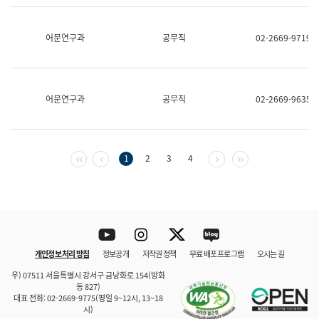
보
과
한
어문연구과
공무직
02-2669-9719
국
어
진
흥
과
어문연구과
공무직
02-2669-9635
수
어
점
자
진
첫 페이지
이전 페이지
다음 페이지
마지막 페이지
1
2
3
4
흥
과
Youtube
Instagram
Twitter
blog
개인정보 처리 방침
정보공개
저작권 정책
무료 배포 프로그램
오시는 길
바로 가기
문체부와 소속기관
우) 07511 서울특별시 강서구 금낭화로 154(방화
동 827)
대표 전화: 02-2669-9775(평일 9~12시, 13~18
시)