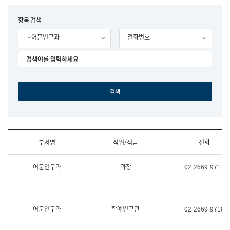
립
국
F
항목 검색
어
o
원
- 어문연구과
전화번호
r
조
m
직
도
국
어
원
원
장
기
획
연
수
부서명
직위/직급
전화
부
기
조
획
어문연구과
과장
02-2669-9711
직
운
및
영
업
과
무
공
소
공
어문연구과
학예연구관
02-2669-9718
개
언
(부
어
서
과