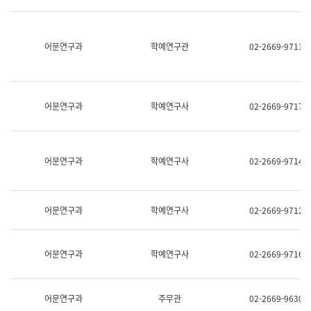
명,
교
직
육
위/
연
직
어문연구과
학예연구관
02-2669-9713
수
급,
과
전
어
화,
문
담
연
당
구
어문연구과
학예연구사
02-2669-9717
업
실
무)
어
문
연
어문연구과
학예연구사
02-2669-9714
구
과
어
문
어문연구과
학예연구사
02-2669-9712
연
구
과
(사
어문연구과
학예연구사
02-2669-9716
전
팀)
언
어
어문연구과
주무관
02-2669-9630
정