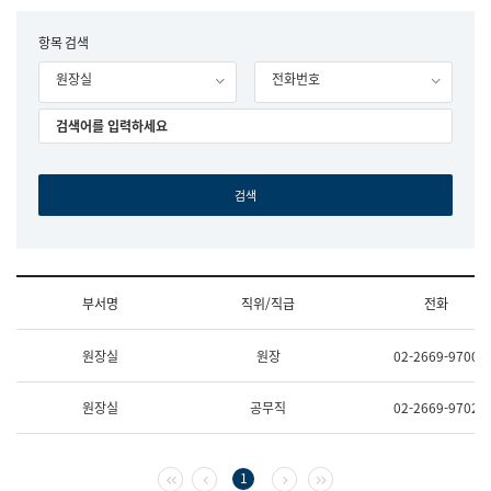
립
국
F
항목 검색
어
o
원
원장실
전화번호
r
조
m
직
도
국
어
원
원
장
기
획
연
수
부서명
직위/직급
전화
부
기
조
획
원장실
원장
02-2669-9700
직
운
및
영
업
과
원장실
공무직
02-2669-9702
무
공
소
공
개
언
(부
어
첫 페이지
이전 페이지
다음 페이지
마지막 페이지
1
서
과