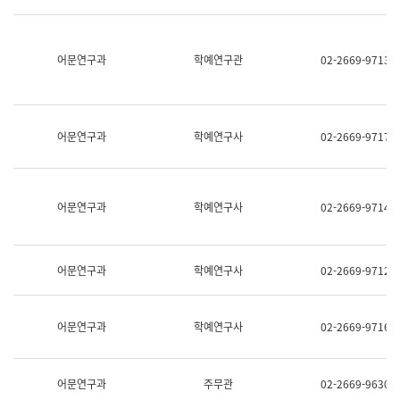
명,
교
직
육
위/
연
직
어문연구과
학예연구관
02-2669-9713
수
급,
과
전
어
화,
문
담
연
당
구
어문연구과
학예연구사
02-2669-9717
업
실
무)
어
문
연
어문연구과
학예연구사
02-2669-9714
구
과
어
문
어문연구과
학예연구사
02-2669-9712
연
구
과
(사
어문연구과
학예연구사
02-2669-9716
전
팀)
언
어
어문연구과
주무관
02-2669-9630
정