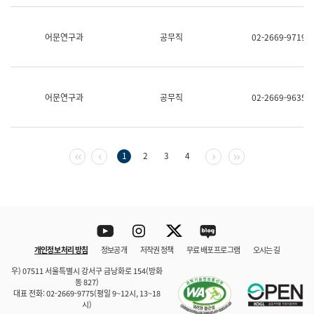
보
과
한
어문연구과
공무직
02-2669-9719
국
어
진
흥
과
어문연구과
공무직
02-2669-9635
수
어
점
자
진
첫 페이지
이전 페이지
다음 페이지
마지막 페이지
1
2
3
4
흥
과
Youtube
Instagram
Twitter
blog
개인정보 처리 방침
정보공개
저작권 정책
무료 배포 프로그램
오시는 길
바로 가기
문체부와 소속기관
우) 07511 서울특별시 강서구 금낭화로 154(방화
동 827)
대표 전화: 02-2669-9775(평일 9~12시, 13~18
시)