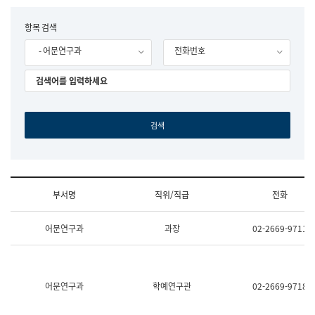
립
국
F
항목 검색
어
o
원
- 어문연구과
전화번호
r
조
m
직
도
국
어
원
원
장
기
획
연
수
부서명
직위/직급
전화
부
기
조
획
어문연구과
과장
02-2669-9711
직
운
및
영
업
과
무
공
소
공
어문연구과
학예연구관
02-2669-9718
개
언
(부
어
서
과